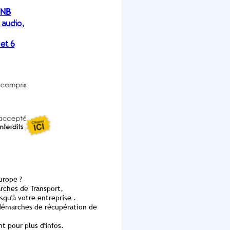
NB
audio,
 et 6
urope ?
ches de Transport,
qu'à votre entreprise .
 démarches de récupération de
 pour plus d'infos
.