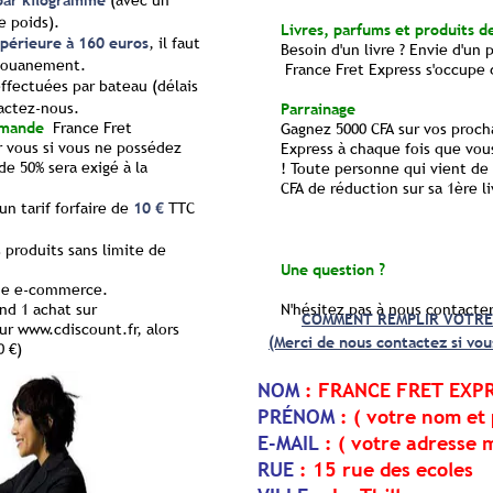
par kilogramme
(avec un
e poids).
Livres, parfums et produits d
upérieure à 160 euros
, il faut
Besoin d'un livre ? Envie d'un 
douanement.
France Fret Express s'occupe 
effectuées par bateau (délais
tactez-nous.
Parrainage
mmande
France Fret
Gagnez 5000 CFA sur vos procha
vous si vous ne possédez
Express à chaque fois que vo
e 50% sera exigé à la
! Toute personne qui vient de 
CFA de réduction sur sa 1ère li
un tarif forfaire de
10 €
TTC
produits sans limite de
Une question ?
 de e-commerce.
nd 1 achat sur
N'hésitez pas à nous
contacte
COMMENT REMPLIR VOTRE 
r www.cdiscount.fr, alors
(Merci de nous contactez si vou
0 €)
NOM
: FRANCE FRET EXP
PRÉNOM
: ( votre nom et
E-MAIL
: ( votre adresse m
RUE
: 15 rue des ecoles