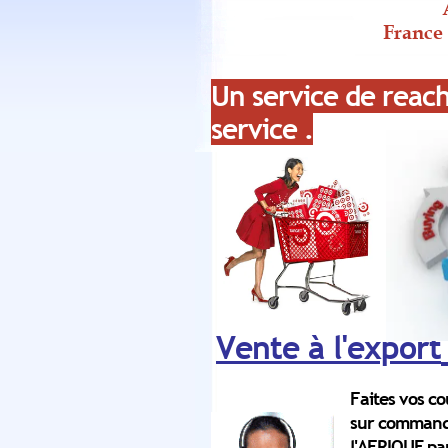
France
Un service de reac
service .
Vente à l'export
Faites vos c
sur commande
l'AFRIQUE pa