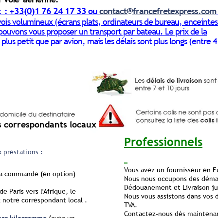
nt : +33(0)1 76 24 17 33 ou
contact@francefretexpress.com
ois volumineux (écrans plats, ordinateurs de bureau, enceintes
 pouvons vous proposer un transport par bateau. Le prix de la
 plus petit que par avion, mais les délais sont plus longs (entre 4
s correspondants locaux
Professionnels
 prestations :
Vous avez un fournisseur en E
 la commande (en option)
Nous nous occupons des démar
Dédouanement et Livraison jus
e Paris vers l'Afrique, le
Nous vous assistons dans vos
 notre correspondant local .
TVA.
Contactez-nous dès maintenant