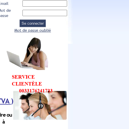
Email
Mot de
passe
Se connecter
Mot de passe oublié
SERVICE
CLIENTÈLE
0033176241733
TVA )
ire ou
s à