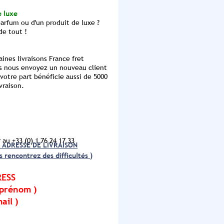
e luxe
parfum ou d'un produit de luxe ?
de tout !
ines livraisons France fret
us nous envoyez un nouveau client
votre part bénéficie aussi de 5000
vraison.
r
au +33 (0) 1 76 24 17 33
ADRESSE DE LIVRAISON
s rencontrez des difficultés )
RESS
 prénom )
ail )