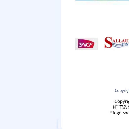
Copyrig
Copyri
N° TVA i
Siege socia