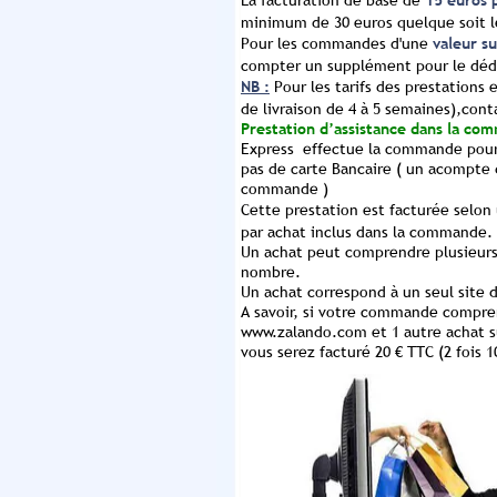
La facturation de base de
15 euros 
minimum de 30 euros quelque soit l
Pour les commandes d'une
valeur s
compter un supplément pour le dé
NB :
Pour les tarifs des prestations 
de livraison de 4 à 5 semaines),con
Prestation d’assistance dans la co
Express
effectue la commande pour 
pas de carte Bancaire ( un acompte d
commande )
Cette prestation est facturée selon 
par achat inclus dans la commande.
Un achat peut comprendre plusieurs 
nombre.
Un achat correspond à un seul site
A savoir, si votre commande compre
www.zalando.com et 1 autre achat su
vous serez facturé 20 € TTC (2 fois 1