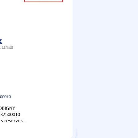
 00010
BOBIGNY
437500010
s reserves .