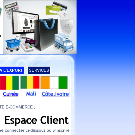
A L'EXPORT
SERVICES
MMERCE , NOUS VOUS LIVRONS EN AFRIQUE , DATES DES PROCHAINS
Espace Client
Se connecter ci-dessous
ou S'inscrire