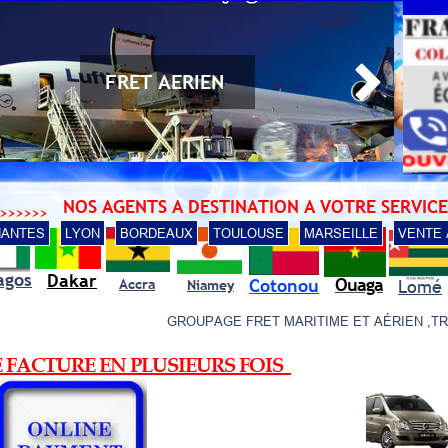


DEVIS GRATUIT
NOS AGENTS A DESTINATION A VOTRE SERVIC
>>>>>>
NANTES
LYON
BORDEAUX
TOULOUSE
MARSEILLE
VENTE 
agos
Dakar
Ouaga
Cotonou
Accra
Lomé
Niamey
GROUPAGE FRET MARITIME ET AÉRIEN ,TRANSPORT D
 FACTURE EN PLUSIEURS FOIS